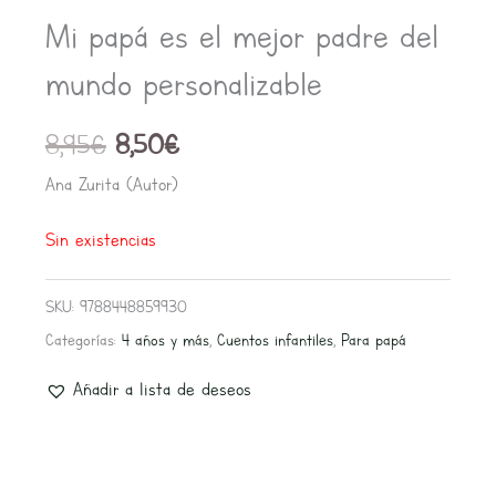
8,95€.
8,50€.
Mi papá es el mejor padre del
mundo personalizable
8,95
€
8,50
€
Ana Zurita (Autor)
Sin existencias
SKU:
9788448859930
Categorías:
4 años y más
,
Cuentos infantiles
,
Para papá
Añadir a lista de deseos