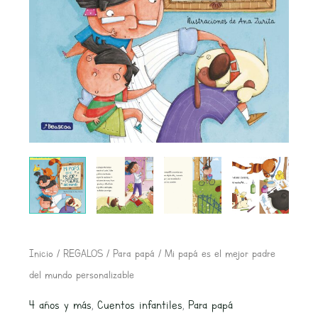
El
El
Inicio
/
REGALOS
/
Para papá
/ Mi papá es el mejor padre
precio
precio
del mundo personalizable
original
actual
4 años y más
,
Cuentos infantiles
,
Para papá
era:
es: