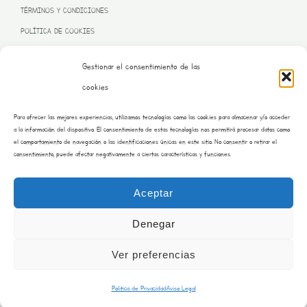
TÉRMINOS Y CONDICIONES
POLÍTICA DE COOKIES
Gestionar el consentimiento de las
cookies
PROGRAMA KIT DIGITAL FINANCIADO POR LA UNIÓN EUROPEA
Para ofrecer las mejores experiencias, utilizamos tecnologías como las cookies para almacenar y/o acceder
– NEXT GENERATION EU
a la información del dispositivo. El consentimiento de estas tecnologías nos permitirá procesar datos como
el comportamiento de navegación o las identificaciones únicas en este sitio. No consentir o retirar el
consentimiento, puede afectar negativamente a ciertas características y funciones.
Aceptar
Denegar
Ver preferencias
Copyright © 2026 Burrito Bustar | Desarrollado por saraimateos.es
Politica de Privacidad
Aviso Legal