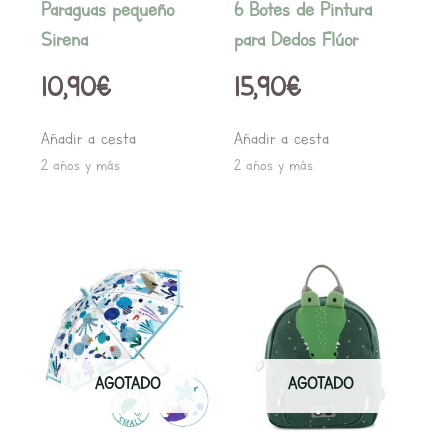
Paraguas pequeño
6 Botes de Pintura
Sirena
para Dedos Flúor
10,90
€
15,90
€
Añadir a cesta
Añadir a cesta
2 años y más
2 años y más
AGOTADO
AGOTADO