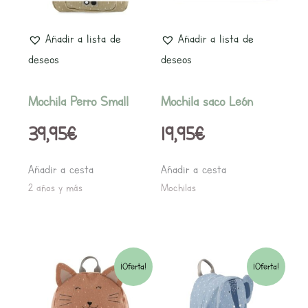
Añadir a lista de
Añadir a lista de
deseos
deseos
Mochila Perro Small
Mochila saco León
39,95
€
19,95
€
Añadir a cesta
Añadir a cesta
2 años y más
Mochilas
El
El
El
El
¡Oferta!
¡Oferta!
precio
precio
precio
precio