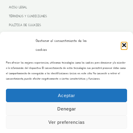
AVISO LEGAL
TÉRMINOS Y CONDICIONES
POLÍTICA DE COOKIES
Gestionar el consentimiento de las
cookies
PROGRAMA KIT DIGITAL FINANCIADO POR LA UNIÓN EUROPEA
Para ofrecer las mejores experiencias, utilizamos tecnologías como las cookies para almacenar y/o acceder
– NEXT GENERATION EU
a la información del dispositivo. El consentimiento de estas tecnologías nos permitirá procesar datos como
el comportamiento de navegación o las identificaciones únicas en este sitio. No consentir o retirar el
consentimiento, puede afectar negativamente a ciertas características y funciones.
Aceptar
Denegar
Ver preferencias
Copyright © 2026 Burrito Bustar | Desarrollado por saraimateos.es