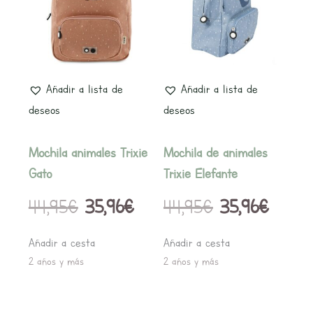
original
actual
original
actual
era:
es:
era:
es:
44,95€.
35,96€.
44,95€.
35,96€
Añadir a lista de
Añadir a lista de
deseos
deseos
Mochila animales Trixie
Mochila de animales
Gato
Trixie Elefante
44,95
€
35,96
€
44,95
€
35,96
€
Añadir a cesta
Añadir a cesta
2 años y más
2 años y más