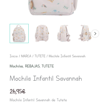
Mochila
Inicio
/
MARCA
/
TUTETE
/ Mochila Infantil Savannah
Infantil
Mochilas
,
REBAJAS
,
TUTETE
Savannah
Mochila Infantil Savannah
cantidad
26,95
€
Mochila Infantil Savannah de Tutete