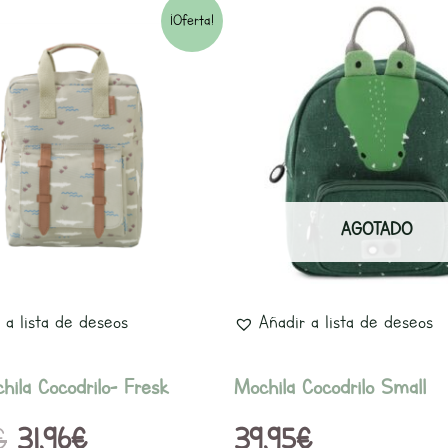
El
El
¡Oferta!
precio
precio
original
actual
era:
es:
39,95€.
31,96€.
AGOTADO
 a lista de deseos
Añadir a lista de deseos
hila Cocodrilo- Fresk
Mochila Cocodrilo Small
€
31,96
€
39,95
€