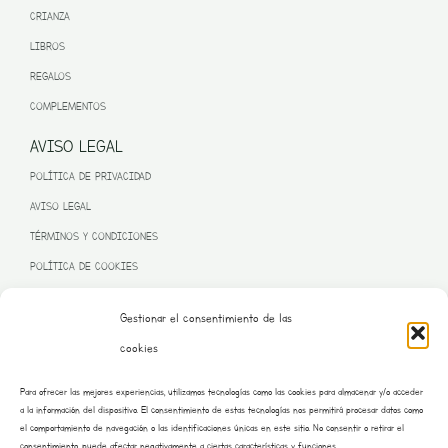
CRIANZA
LIBROS
REGALOS
COMPLEMENTOS
AVISO LEGAL
POLÍTICA DE PRIVACIDAD
AVISO LEGAL
TÉRMINOS Y CONDICIONES
POLÍTICA DE COOKIES
Gestionar el consentimiento de las
cookies
PROGRAMA KIT DIGITAL FINANCIADO POR LA UNIÓN EUROPEA
Para ofrecer las mejores experiencias, utilizamos tecnologías como las cookies para almacenar y/o acceder
– NEXT GENERATION EU
a la información del dispositivo. El consentimiento de estas tecnologías nos permitirá procesar datos como
el comportamiento de navegación o las identificaciones únicas en este sitio. No consentir o retirar el
consentimiento, puede afectar negativamente a ciertas características y funciones.