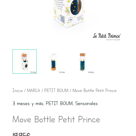
Move
Inicio
/
MARCA
/
PETIT BOUM
/ Move Bottle Petit Prince
Bottle
3 meses y más
,
PETIT BOUM
,
Sensoriales
Petit
Move Bottle Petit Prince
Prince
cantidad
19,95
€