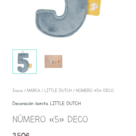
NÚMERO
Inicio
/
MARCA
/
LITTLE DUTCH
/ NÚMERO «5» DECO
"5"
Decoración bonita
,
LITTLE DUTCH
DECO
NÚMERO «5» DECO
cantidad
2,50
€