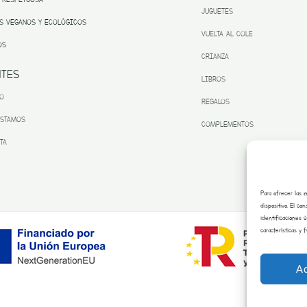
JUGUETES
S VEGANOS Y ECOLÓGICOS
VUELTA AL COLE
OS
CRIANZA
NTES
LIBROS
TO
REGALOS
ESTAMOS
COMPLEMENTOS
TA
Para ofrecer las 
dispositivo. El c
identificaciones 
características y 
A