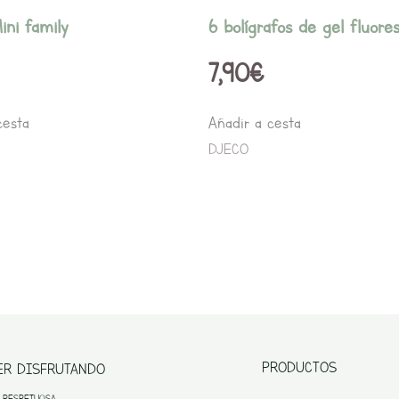
ini family
6 bolígrafos de gel fluore
7,90
€
cesta
Añadir a cesta
DJECO
PRODUCTOS
ER DISFRUTANDO
 RESPETUOSA