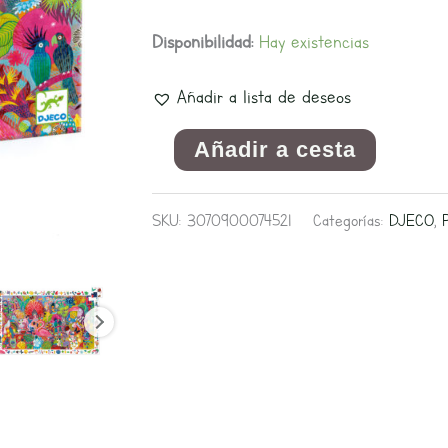
200
Disponibilidad:
Hay existencias
cantidad
Añadir a lista de deseos
Añadir a cesta
SKU:
3070900074521
Categorías:
DJECO
,