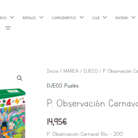
BROS
REGALOS
COMPLEMENTOS
COLE
NAVIDAD
P.
Inicio
/
MARCA
/
DJECO
/ P. Observación C
Observación
DJECO
,
Puzles
Carnaval
P. Observación Carnav
Río
FSC
14,95
€
mixto
-
P. Observación Carnaval Río – 200