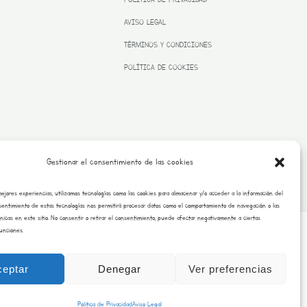
AVISO LEGAL
TÉRMINOS Y CONDICIONES
POLÍTICA DE COOKIES
Gestionar el consentimiento de las cookies
mejores experiencias, utilizamos tecnologías como las cookies para almacenar y/o acceder a la información del
onsentimiento de estas tecnologías nos permitirá procesar datos como el comportamiento de navegación o las
únicas en este sitio. No consentir o retirar el consentimiento, puede afectar negativamente a ciertas
funciones.
Copyright © 2026 Burrito Bustar |
Desarrollado por saraimateos.es
ceptar
Denegar
Ver preferencias
Politica de Privacidad
Aviso Legal