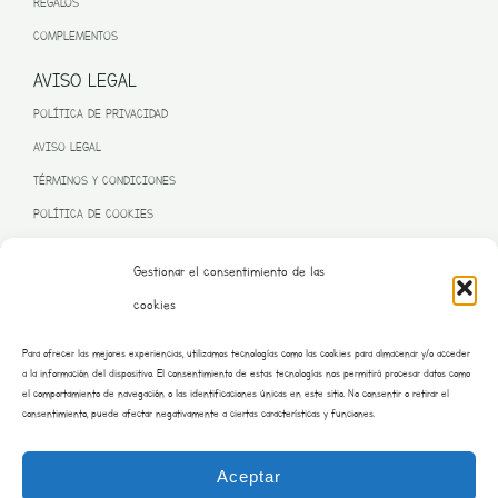
REGALOS
COMPLEMENTOS
AVISO LEGAL
POLÍTICA DE PRIVACIDAD
AVISO LEGAL
TÉRMINOS Y CONDICIONES
POLÍTICA DE COOKIES
Gestionar el consentimiento de las
cookies
PROGRAMA KIT DIGITAL FINANCIADO POR LA UNIÓN EUROPEA
Para ofrecer las mejores experiencias, utilizamos tecnologías como las cookies para almacenar y/o acceder
– NEXT GENERATION EU
a la información del dispositivo. El consentimiento de estas tecnologías nos permitirá procesar datos como
el comportamiento de navegación o las identificaciones únicas en este sitio. No consentir o retirar el
consentimiento, puede afectar negativamente a ciertas características y funciones.
Aceptar