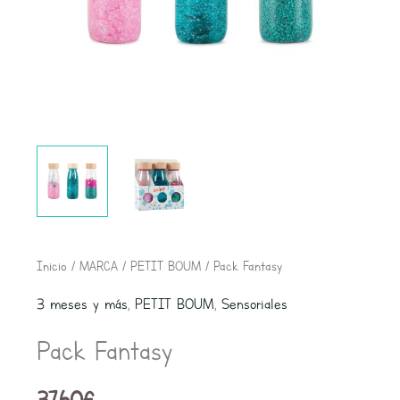
Pack
Inicio
/
MARCA
/
PETIT BOUM
/ Pack Fantasy
Fantasy
3 meses y más
,
PETIT BOUM
,
Sensoriales
cantidad
Pack Fantasy
37,60
€