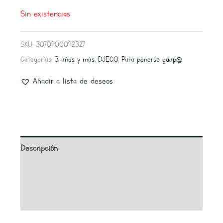
Sin existencias
SKU:
3070900092327
Categorías:
3 años y más
,
DJECO
,
Para ponerse guap@
Añadir a lista de deseos
Descripción
Información adicional
Valoraciones (0)