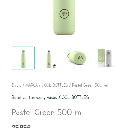
Pastel
Inicio
/
MARCA
/
COOL BOTTLES
/ Pastel Green 500 ml
Green
Botellas, termos y vasos
,
COOL BOTTLES
500
Pastel Green 500 ml
ml
cantidad
25,95
€