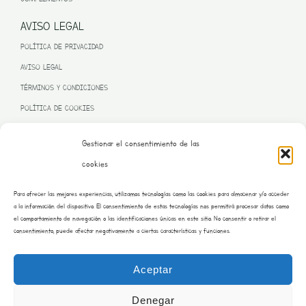
AVISO LEGAL
POLÍTICA DE PRIVACIDAD
AVISO LEGAL
TÉRMINOS Y CONDICIONES
POLÍTICA DE COOKIES
Gestionar el consentimiento de las
cookies
PROGRAMA KIT DIGITAL FINANCIADO POR LA UNIÓN EUROPEA
Para ofrecer las mejores experiencias, utilizamos tecnologías como las cookies para almacenar y/o acceder
– NEXT GENERATION EU
a la información del dispositivo. El consentimiento de estas tecnologías nos permitirá procesar datos como
el comportamiento de navegación o las identificaciones únicas en este sitio. No consentir o retirar el
consentimiento, puede afectar negativamente a ciertas características y funciones.
Aceptar
Denegar