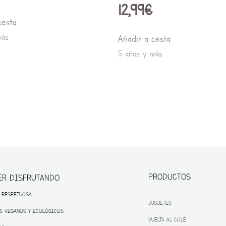
12,99
€
cesta
más
Añadir a cesta
5 años y más
PRODUCTOS
ER DISFRUTANDO
 RESPETUOSA
JUGUETES
S VEGANOS Y ECOLÓGICOS
VUELTA AL COLE