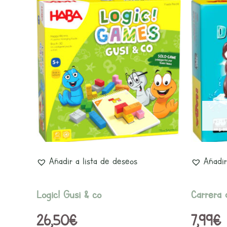
Añadir a lista de deseos
Añadir
Logic! Gusi & co
Carrera 
26,50
€
7,99
€