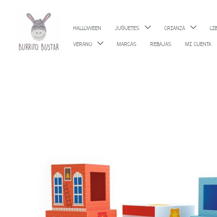
Ir
al
HALLOWEEN
JUGUETES
CRIANZA
LI
contenido
VERANO
MARCAS
REBAJAS
MI CUENTA