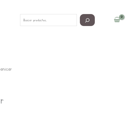
Buscar
anicar
r