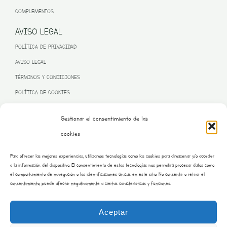
COMPLEMENTOS
AVISO LEGAL
POLÍTICA DE PRIVACIDAD
AVISO LEGAL
TÉRMINOS Y CONDICIONES
POLÍTICA DE COOKIES
Gestionar el consentimiento de las
cookies
PROGRAMA KIT DIGITAL FINANCIADO POR LA UNIÓN EUROPEA
Para ofrecer las mejores experiencias, utilizamos tecnologías como las cookies para almacenar y/o acceder
– NEXT GENERATION EU
a la información del dispositivo. El consentimiento de estas tecnologías nos permitirá procesar datos como
el comportamiento de navegación o las identificaciones únicas en este sitio. No consentir o retirar el
consentimiento, puede afectar negativamente a ciertas características y funciones.
Aceptar