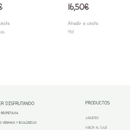
€
16,50
€
cesta
Añadir a cesta
más
4M
PRODUCTOS
ER DISFRUTANDO
 RESPETUOSA
JUGUETES
S VEGANOS Y ECOLÓGICOS
VUELTA AL COLE