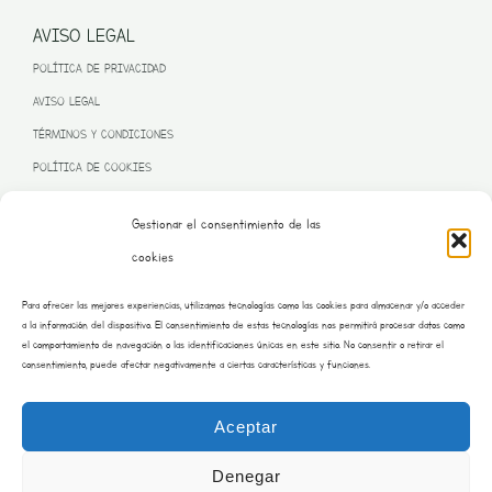
AVISO LEGAL
POLÍTICA DE PRIVACIDAD
AVISO LEGAL
TÉRMINOS Y CONDICIONES
POLÍTICA DE COOKIES
Gestionar el consentimiento de las
cookies
PROGRAMA KIT DIGITAL FINANCIADO POR LA UNIÓN EUROPEA
Para ofrecer las mejores experiencias, utilizamos tecnologías como las cookies para almacenar y/o acceder
– NEXT GENERATION EU
a la información del dispositivo. El consentimiento de estas tecnologías nos permitirá procesar datos como
el comportamiento de navegación o las identificaciones únicas en este sitio. No consentir o retirar el
consentimiento, puede afectar negativamente a ciertas características y funciones.
Aceptar
Denegar