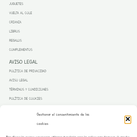
JUGUETES
VUELTA AL COLE
CRIANZA
LIBROS
REGALOS
COMPLEMENTOS
AVISO LEGAL
POLÍTICA DE PRIVACIDAD
AVISO LEGAL
TÉRMINOS Y CONDICIONES
POLÍTICA DE COOKIES
Gestionar el consentimiento de las
cookies
PROGRAMA KIT DIGITAL FINANCIADO POR LA UNIÓN EUROPEA
Para ofrecer las mejores experiencias, utilizamos tecnologías como las cookies para almacenar y/o acceder