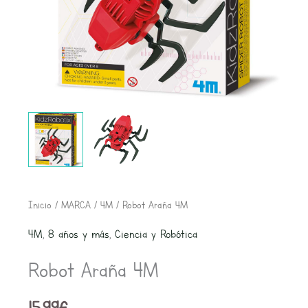
Robot
Inicio
/
MARCA
/
4M
/ Robot Araña 4M
Araña
4M
,
8 años y más
,
Ciencia y Robótica
4M
Robot Araña 4M
cantidad
15,99
€