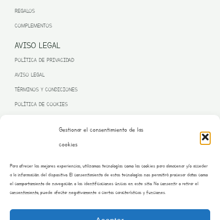
REGALOS
COMPLEMENTOS
AVISO LEGAL
POLÍTICA DE PRIVACIDAD
AVISO LEGAL
TÉRMINOS Y CONDICIONES
POLÍTICA DE COOKIES
Gestionar el consentimiento de las
cookies
PROGRAMA KIT DIGITAL FINANCIADO POR LA UNIÓN EUROPEA
Para ofrecer las mejores experiencias, utilizamos tecnologías como las cookies para almacenar y/o acceder
– NEXT GENERATION EU
a la información del dispositivo. El consentimiento de estas tecnologías nos permitirá procesar datos como
el comportamiento de navegación o las identificaciones únicas en este sitio. No consentir o retirar el
consentimiento, puede afectar negativamente a ciertas características y funciones.