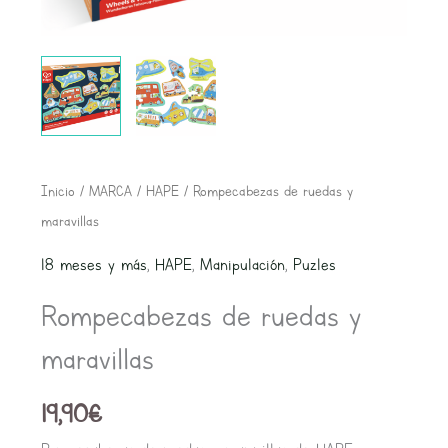
Rompecabezas
Inicio
/
MARCA
/
HAPE
/ Rompecabezas de ruedas y
de
maravillas
ruedas
18 meses y más
,
HAPE
,
Manipulación
,
Puzles
y
Rompecabezas de ruedas y
maravillas
cantidad
maravillas
19,90
€