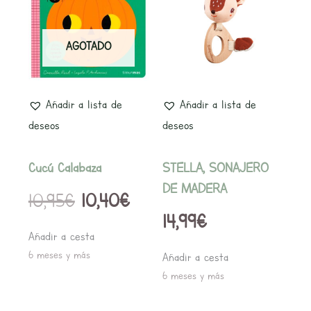
precio
precio
original
actual
AGOTADO
era:
es:
10,95€.
10,40€.
Añadir a lista de
Añadir a lista de
deseos
deseos
Cucú Calabaza
STELLA, SONAJERO
DE MADERA
10,95
€
10,40
€
14,99
€
Añadir a cesta
6 meses y más
Añadir a cesta
6 meses y más