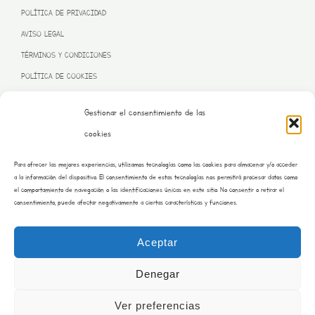
POLÍTICA DE PRIVACIDAD
AVISO LEGAL
TÉRMINOS Y CONDICIONES
POLÍTICA DE COOKIES
Gestionar el consentimiento de las
cookies
PROGRAMA KIT DIGITAL FINANCIADO POR LA UNIÓN EUROPEA
Para ofrecer las mejores experiencias, utilizamos tecnologías como las cookies para almacenar y/o acceder
– NEXT GENERATION EU
a la información del dispositivo. El consentimiento de estas tecnologías nos permitirá procesar datos como
el comportamiento de navegación o las identificaciones únicas en este sitio. No consentir o retirar el
consentimiento, puede afectar negativamente a ciertas características y funciones.
Aceptar
Denegar
Ver preferencias