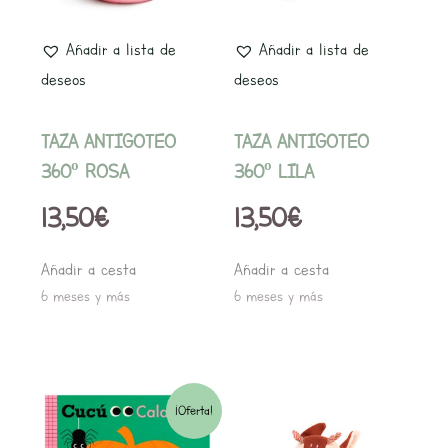
Añadir a lista de
Añadir a lista de
deseos
deseos
TAZA ANTIGOTEO
TAZA ANTIGOTEO
360º ROSA
360º LILA
13,50
€
13,50
€
Añadir a cesta
Añadir a cesta
6 meses y más
6 meses y más
El
El
¡Oferta!