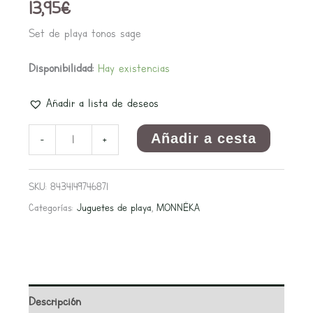
13,95
€
Set de playa tonos sage
Disponibilidad:
Hay existencias
Añadir a lista de deseos
Añadir a cesta
-
+
SKU:
8434149746871
Categorías:
Juguetes de playa
,
MONNËKA
Descripción