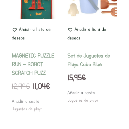
era:
es:
12,99€.
11,04€.
Añadir a lista de
Añadir a lista de
deseos
deseos
MAGNETIC PUZZLE
Set de Juguetes de
RUN – ROBOT
Playa Cubo Blue
SCRATCH PUZZ
15,95
€
12,99
€
11,04
€
Añadir a cesta
Juguetes de playa
Añadir a cesta
Juguetes de playa