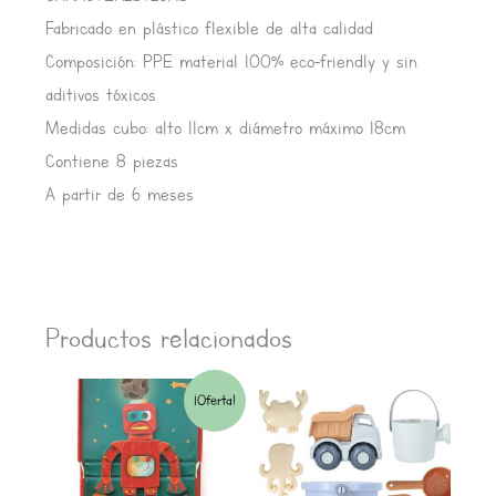
Fabricado en plástico flexible de alta calidad
Composición: PPE material 100% eco-friendly y sin
aditivos tóxicos
Medidas cubo: alto 11cm x diámetro máximo 18cm
Contiene 8 piezas
A partir de 6 meses
Productos relacionados
El
El
¡Oferta!
precio
precio
original
actual