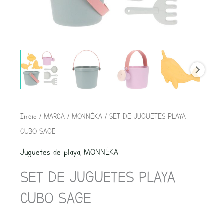
SET
Inicio
/
MARCA
/
MONNËKA
/ SET DE JUGUETES PLAYA
DE
CUBO SAGE
JUGUETES
Juguetes de playa
,
MONNËKA
PLAYA
SET DE JUGUETES PLAYA
CUBO
SAGE
CUBO SAGE
cantidad