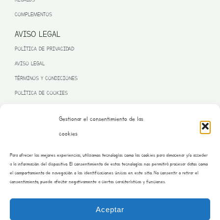
COMPLEMENTOS
AVISO LEGAL
POLÍTICA DE PRIVACIDAD
AVISO LEGAL
TÉRMINOS Y CONDICIONES
POLÍTICA DE COOKIES
Gestionar el consentimiento de las
cookies
PROGRAMA KIT DIGITAL FINANCIADO POR LA UNIÓN EUROPEA
Para ofrecer las mejores experiencias, utilizamos tecnologías como las cookies para almacenar y/o acceder
– NEXT GENERATION EU
a la información del dispositivo. El consentimiento de estas tecnologías nos permitirá procesar datos como
el comportamiento de navegación o las identificaciones únicas en este sitio. No consentir o retirar el
consentimiento, puede afectar negativamente a ciertas características y funciones.
Aceptar