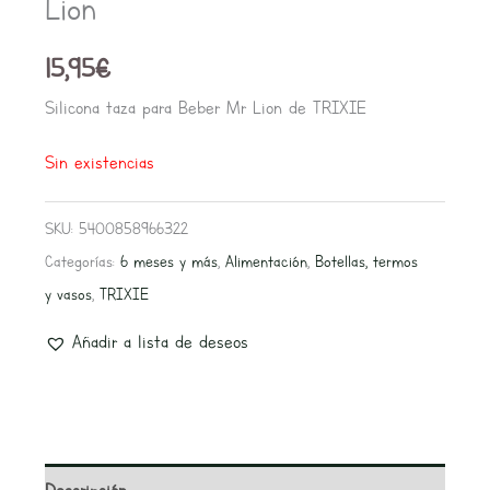
Lion
15,95
€
Silicona taza para Beber Mr Lion de TRIXIE
Sin existencias
SKU:
5400858966322
Categorías:
6 meses y más
,
Alimentación
,
Botellas, termos
y vasos
,
TRIXIE
Añadir a lista de deseos