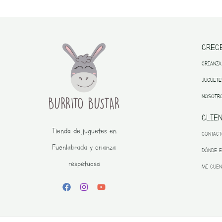
CREC
CRIANZA
JUGUETE
NOSOTR
CLIE
Tienda de juguetes en
CONTAC
Fuenlabrada y crianza
DÓNDE 
respetuosa
MI CUEN