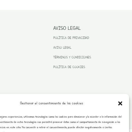
AVISO LEGAL
POLÍTICA DE PRIVACIDAD
AVISO LEGAL
TÉRMINOS Y CONDICIONES
POLÍTICA DE COOKIES
Gestionar el consentimiento de las cookies
mejores experiencias, utilizamos tecnologías como las cookies para almacenar y/o acceder a la información del
onsentimiento de estas tecnologías nos permitirá procesar datos como el comportamiento de navegación o las
únicas en este sitio. No consentir o retirar el consentimiento, puede afectar negativamente a ciertas