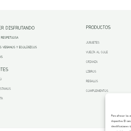
PRODUCTOS
ER DISFRUTANDO
 RESPETUOSA
JUGUETES
S VEGANOS Y ECOLÓGICOS
VUELTA AL COLE
OS
CRIANZA
NTES
LIBROS
TO
REGALOS
ESTAMOS
COMPLEMENTOS
TA
Para ofrecer las 
dispositivo. El c
identificaciones 