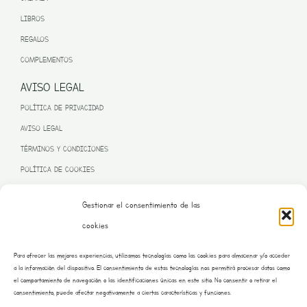
LIBROS
REGALOS
COMPLEMENTOS
AVISO LEGAL
POLÍTICA DE PRIVACIDAD
AVISO LEGAL
TÉRMINOS Y CONDICIONES
POLÍTICA DE COOKIES
Gestionar el consentimiento de las
cookies
PROGRAMA KIT DIGITAL FINANCIADO POR LA UNIÓN EUROPEA
Para ofrecer las mejores experiencias, utilizamos tecnologías como las cookies para almacenar y/o acceder
– NEXT GENERATION EU
a la información del dispositivo. El consentimiento de estas tecnologías nos permitirá procesar datos como
el comportamiento de navegación o las identificaciones únicas en este sitio. No consentir o retirar el
consentimiento, puede afectar negativamente a ciertas características y funciones.