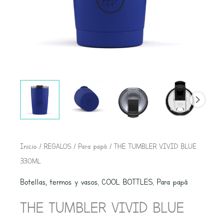
THE
Inicio
/
REGALOS
/
Para papá
/ THE TUMBLER VIVID BLUE
TUMBLER
330ML
VIVID
Botellas, termos y vasos
,
COOL BOTTLES
,
Para papá
BLUE
THE TUMBLER VIVID BLUE
330ML
cantidad