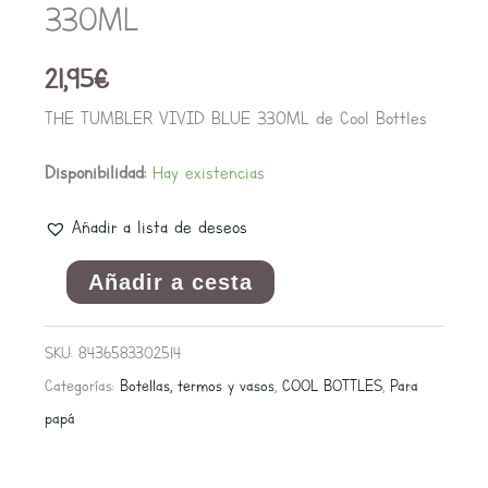
330ML
21,95
€
THE TUMBLER VIVID BLUE 330ML de Cool Bottles
Disponibilidad:
Hay existencias
Añadir a lista de deseos
Añadir a cesta
SKU:
8436583302514
Categorías:
Botellas, termos y vasos
,
COOL BOTTLES
,
Para
papá