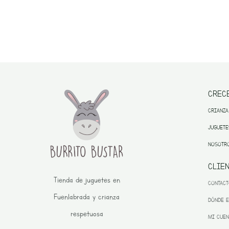
CREC
CRIANZA
JUGUETE
NOSOTR
CLIE
Tienda de juguetes en
CONTAC
Fuenlabrada y crianza
DÓNDE 
respetuosa
MI CUEN