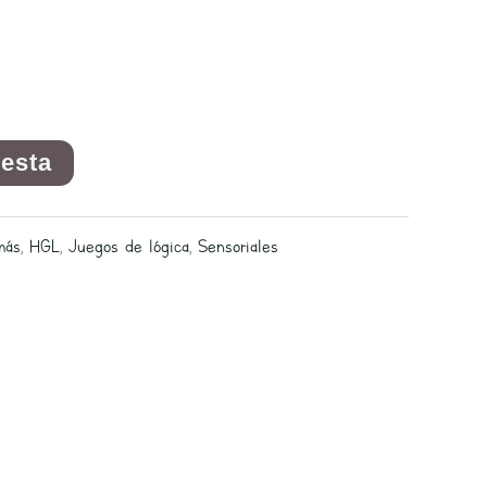
cesta
más
,
HGL
,
Juegos de lógica
,
Sensoriales