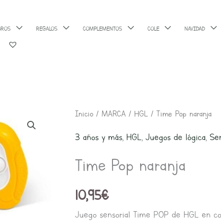
BROS
REGALOS
COMPLEMENTOS
COLE
NAVIDAD
Time
Inicio
/
MARCA
/
HGL
/ Time Pop naranja
Pop
3 años y más
,
HGL
,
Juegos de lógica
,
Sen
naranja
Time Pop naranja
cantidad
10,95
€
Juego sensorial Time POP de HGL en col