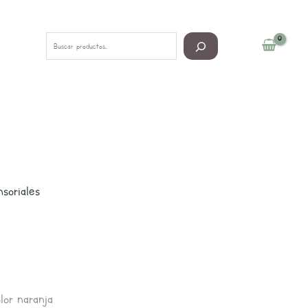
Buscar
soriales
or naranja