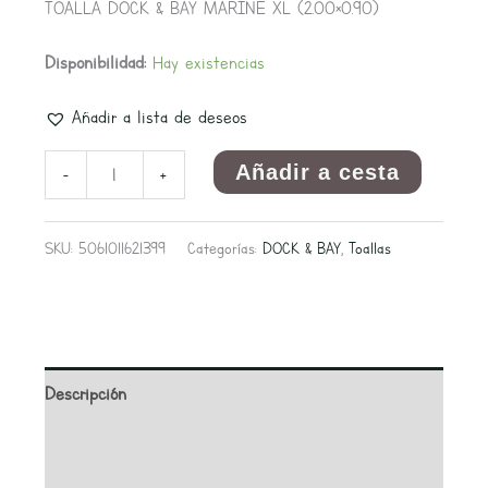
TOALLA DOCK & BAY MARINE XL (2.00×0.90)
Disponibilidad:
Hay existencias
Añadir a lista de deseos
Añadir a cesta
-
+
SKU:
5061011621399
Categorías:
DOCK & BAY
,
Toallas
Descripción
Información adicional