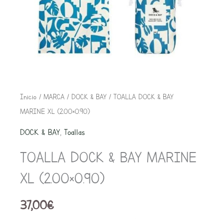
TOALLA
Inicio
/
MARCA
/
DOCK & BAY
/ TOALLA DOCK & BAY
DOCK
MARINE XL (2.00×0.90)
&
DOCK & BAY
,
Toallas
BAY
TOALLA DOCK & BAY MARINE
MARINE
XL
XL (2.00×0.90)
(2.00x0.90)
cantidad
37,00
€