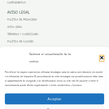
COMPLEMENTOS
AVISO LEGAL
POLÍTICA DE PRIVACIDAD
AVISO LEGAL
TÉRMINOS Y CONDICIONES
POLÍTICA DE COOKIES
Gestionar el consentimiento de las
cookies
PROGRAMA KIT DIGITAL FINANCIADO POR LA UNIÓN EUROPEA
Para ofrecer las mejores experiencias, utilizamos tecnologías como las cookies para almacenar y/o acceder
– NEXT GENERATION EU
a la información del dispositivo. El consentimiento de estas tecnologías nos permitirá procesar datos como
el comportamiento de navegación o las identificaciones únicas en este sitio. No consentir o retirar el
consentimiento, puede afectar negativamente a ciertas características y funciones.
Aceptar