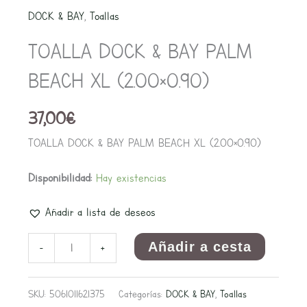
&
DOCK & BAY
,
Toallas
BAY
TOALLA DOCK & BAY PALM
PALM
BEACH
BEACH XL (2.00×0.90)
XL
(2.00x0.90)
37,00
€
cantidad
TOALLA DOCK & BAY PALM BEACH XL (2.00×0.90)
Disponibilidad:
Hay existencias
Añadir a lista de deseos
Añadir a cesta
-
+
SKU:
5061011621375
Categorías:
DOCK & BAY
,
Toallas