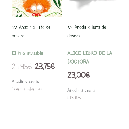
era:
es:
24,95€.
23,75€.
Añadir a lista de
Añadir a lista de
deseos
deseos
El hilo invisible
ALICE LIBRO DE LA
DOCTORA
24,95
€
23,75
€
23,00
€
Añadir a cesta
Cuentos infantiles
Añadir a cesta
LIBROS