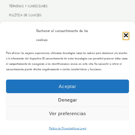
TÉRMINOS Y CONDICIONES
POLÍTICA DE COOKIES
Gestionar el consentimiento de las
cookies
PROGRAMA KIT DIGITAL FINANCIADO POR LA UNIÓN EUROPEA
Para ofrecer las mejores experiencias, utilizamos tecnologías como las cookies para almacenar y/o acceder
– NEXT GENERATION EU
a la información del dispositivo. El consentimiento de estas tecnologías nos permitirá procesar datos como
el comportamiento de navegación o las identificaciones únicas en este sitio. No consentir o retirar el
consentimiento, puede afectar negativamente a ciertas características y funciones.
Aceptar
Denegar
Ver preferencias
Copyright © 2026 Burrito Bustar | Desarrollado por saraimateos.es
Politica de Privacidad
Aviso Legal