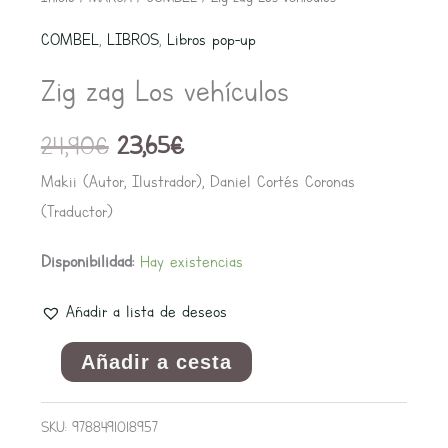
precio
precio
zag
COMBEL
,
LIBROS
,
Libros pop-up
original
actual
Los
era:
es:
Zig zag Los vehículos
vehículos
24,90€.
23,65€.
cantidad
24,90
€
23,65
€
Makii (Autor, Ilustrador), Daniel Cortés Coronas
(Traductor)
Disponibilidad:
Hay existencias
Añadir a lista de deseos
Añadir a cesta
SKU:
9788491018957