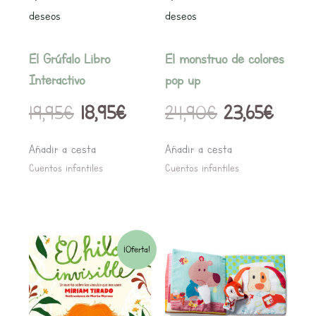
deseos
deseos
El Grúfalo Libro
El monstruo de colores
Interactivo
pop up
19,95
€
18,95
€
24,90
€
23,65
€
Añadir a cesta
Añadir a cesta
Cuentos infantiles
Cuentos infantiles
El
El
¡Oferta!
precio
precio
original
actual