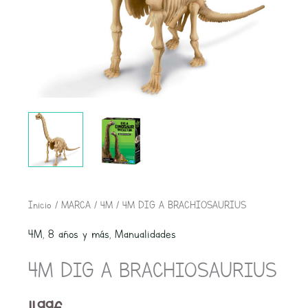
4M
Inicio
/
MARCA
/
4M
/ 4M DIG A BRACHIOSAURIUS
DIG
4M
,
8 años y más
,
Manualidades
A
4M DIG A BRACHIOSAURIUS
BRACHIOSAURIUS
cantidad
11,99
€