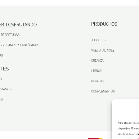
PRODUCTOS
ER DISFRUTANDO
 RESPETUOSA
JUGUETES
S VEGANOS Y ECOLÓGICOS
VUELTA AL COLE
OS
CRIANZA
NTES
LIBROS
TO
REGALOS
ESTAMOS
COMPLEMENTOS
TA
Para ofrecer las 
dispositivo. El c
identificaciones 