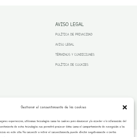
AVISO LEGAL
POLÍTICA DE PRIVACIDAD
AVISO LEGAL
TÉRMINOS Y CONDICIONES
POLÍTICA DE COOKIES
Gestionar el consentimiento de las cookies
mejores experiencias, utilizamos tecnologías como las cookies para almacenar y/o acceder a la información del
onsentimiento de estas tecnologías nos permitirá procesar datos como el comportamiento de navegación o las
únicas en este sitio. No consentir o retirar el consentimiento, puede afectar negativamente a ciertas