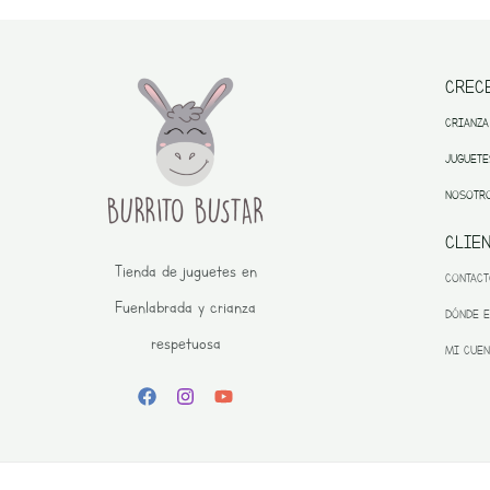
CREC
CRIANZA
JUGUETE
NOSOTR
CLIE
Tienda de juguetes en
CONTAC
Fuenlabrada y crianza
DÓNDE 
respetuosa
MI CUEN