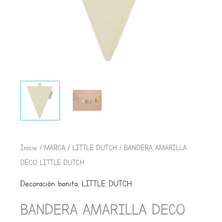
BANDERA
Inicio
/
MARCA
/
LITTLE DUTCH
/ BANDERA AMARILLA
AMARILLA
DECO LITTLE DUTCH
DECO
Decoración bonita
,
LITTLE DUTCH
LITTLE
BANDERA AMARILLA DECO
DUTCH
cantidad