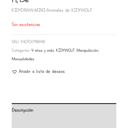
KIDYDRAW-MINI-Animales de KIDYWOLF
Sin existencias
SKU:
5407009181481
Categorías:
4 años y más
,
KIDYWOLF
,
Manipulación
,
Manualidades
Añadir a lista de deseos
Descripción
Información adicional