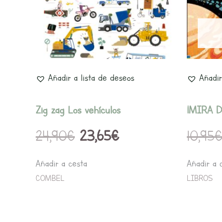
24,90€.
23,65€.
Añadir a lista de deseos
Añadir
Zig zag Los vehículos
¡MIRA D
24,90
€
23,65
€
10,95
Añadir a cesta
Añadir a 
COMBEL
LIBROS