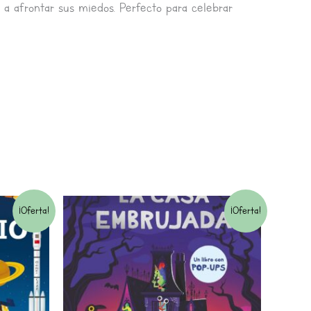
s a afrontar sus miedos. Perfecto para celebrar
El
El
¡Oferta!
¡Oferta!
io
precio
precio
al
original
actual
era:
es: