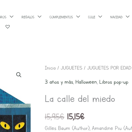
BROS
REGALOS
COMPLEMENTOS
COLE
NAVIDAD
El
El
Inicio
/
JUGUETES
/
JUGUETES POR EDAD
precio
precio
3 años y más
,
Halloween
,
Libros pop-up
original
actual
era:
es:
La calle del miedo
15,95€.
15,15€.
15,95
€
15,15
€
Gilles Baum (Author), Amandine Piu (Auth