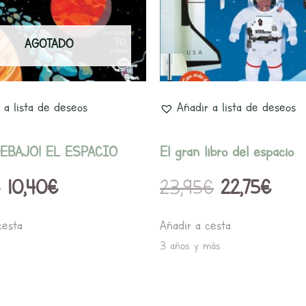
10,95€.
10,40€.
23,95€.
22,7
AGOTADO
 a lista de deseos
Añadir a lista de deseos
EBAJO! EL ESPACIO
El gran libro del espacio
€
10,40
€
23,95
€
22,75
€
cesta
Añadir a cesta
3 años y más