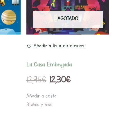
5€.
12,95€.
12,30€.
AGOTADO
Añadir a lista de deseos
La Casa Embrujada
12,95
€
12,30
€
Añadir a cesta
3 años y más