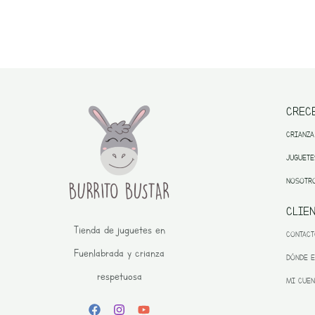
CREC
CRIANZA
JUGUETE
NOSOTR
CLIE
Tienda de juguetes en
CONTAC
Fuenlabrada y crianza
DÓNDE 
respetuosa
MI CUEN