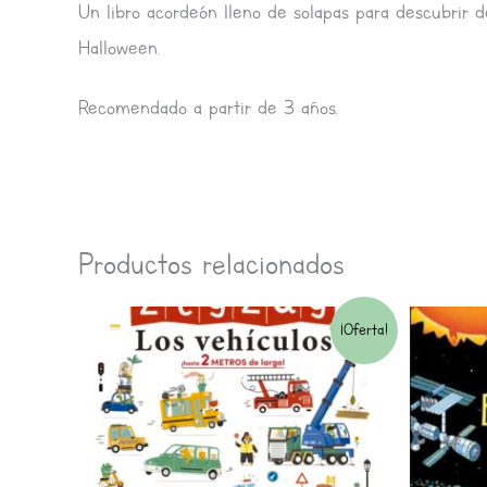
Un libro acordeón lleno de solapas para descubrir de
Halloween.
Recomendado a partir de 3 años.
Productos relacionados
El
El
¡Oferta!
precio
precio
original
actual
era:
es: