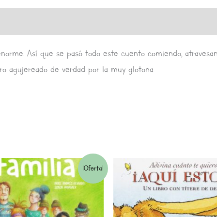
s (0)
orme. Así que se pasó todo este cuento comiendo, atravesan
ibro agujereado de verdad por la muy glotona.
El
El
El
El
¡Oferta!
precio
precio
precio
preci
original
actual
original
actua