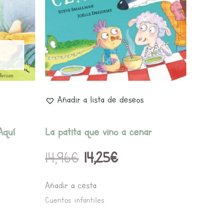
era:
es:
.
14,96€.
14,25€.
Añadir a lista de deseos
Aquí
La patita que vino a cenar
14,96
€
14,25
€
Añadir a cesta
Cuentos infantiles