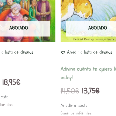
era:
es:
era:
es:
19,95€.
18,95€.
14,50€.
13,75€
AGOTADO
AGOTADO
 a lista de deseos
Añadir a lista de deseos
Adivina cuánto te quiero ¡
estoy!
18,95
€
14,50
€
13,75
€
cesta
fantiles
Añadir a cesta
Cuentos infantiles