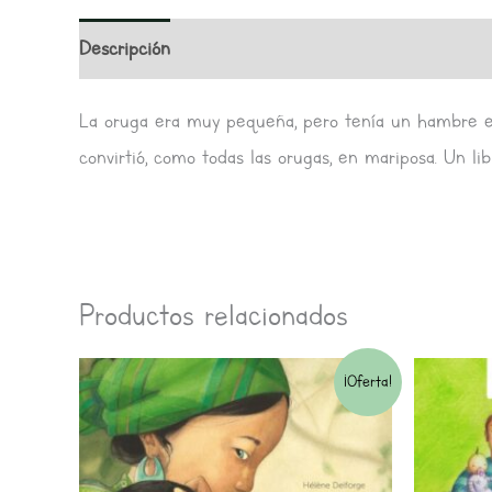
Descripción
Información adicional
Valoracione
La oruga era muy pequeña, pero tenía un hambre en
convirtió, como todas las orugas, en mariposa. Un l
Productos relacionados
El
El
¡Oferta!
precio
precio
original
actual