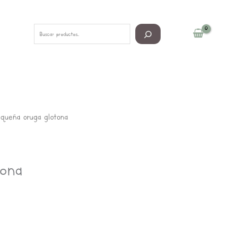
Buscar
queña oruga glotona
tona