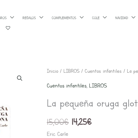
BROS
REGALOS
COMPLEMENTOS
COLE
NAVIDAD
El
El
Inicio
/
LIBROS
/
Cuentos infantiles
/ La pe
precio
precio
Cuentos infantiles
,
LIBROS
original
actual
era:
es:
La pequeña oruga glo
15,00€.
14,25€.
15,00
€
14,25
€
Eric Carle