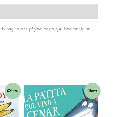
do página tras página. Hasta que finalmente se
El
El
¡Oferta!
¡Oferta!
o
precio
precio
l
original
actual