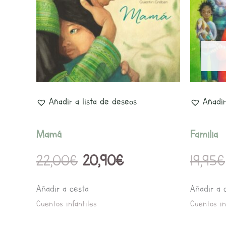
era:
es:
22,00€.
20,90€.
Añadir a lista de deseos
Añadir
Mamá
Familia
22,00
€
20,90
€
19,95
€
Añadir a cesta
Añadir a 
Cuentos infantiles
Cuentos in