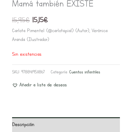
15,95€.
15,15€.
Mamá también EXISTE
15,95
€
15,15
€
Carlota Pimentel (@carlota.pial) (Autor), Verònica
Aranda (Ilustrador)
Sin existencias
SKU:
9788419511867
Categoría:
Cuentos infantiles
Añadir a lista de deseos
Descripción