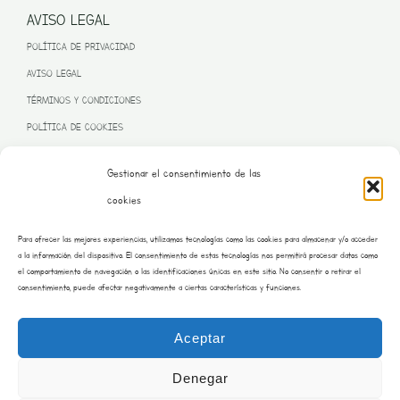
AVISO LEGAL
POLÍTICA DE PRIVACIDAD
AVISO LEGAL
TÉRMINOS Y CONDICIONES
POLÍTICA DE COOKIES
Gestionar el consentimiento de las
cookies
PROGRAMA KIT DIGITAL FINANCIADO POR LA UNIÓN EUROPEA
Para ofrecer las mejores experiencias, utilizamos tecnologías como las cookies para almacenar y/o acceder
– NEXT GENERATION EU
a la información del dispositivo. El consentimiento de estas tecnologías nos permitirá procesar datos como
el comportamiento de navegación o las identificaciones únicas en este sitio. No consentir o retirar el
consentimiento, puede afectar negativamente a ciertas características y funciones.
Aceptar
Denegar