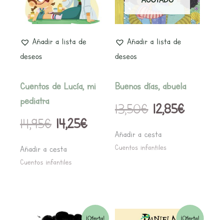
era:
es:
era:
es:
14,95€.
14,25€.
13,50€.
12,85€.
Añadir a lista de
Añadir a lista de
deseos
deseos
Cuentos de Lucía, mi
Buenos días, abuela
pediatra
13,50
€
12,85
€
14,95
€
14,25
€
Añadir a cesta
Cuentos infantiles
Añadir a cesta
Cuentos infantiles
El
El
El
El
¡Oferta!
¡Oferta!