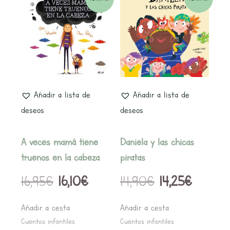
precio
precio
precio
precio
original
actual
original
actual
era:
es:
era:
es:
16,95€.
16,10€.
14,90€.
14,25€.
Añadir a lista de
Añadir a lista de
deseos
deseos
A veces mamá tiene
Daniela y las chicas
truenos en la cabeza
piratas
16,95
€
16,10
€
14,90
€
14,25
€
Añadir a cesta
Añadir a cesta
Cuentos infantiles
Cuentos infantiles