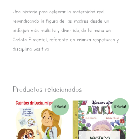
Una historia para celebrar la maternidad real,
reivindicando la figura de las madres desde un
enfoque más realista y divertido, de la mano de
Carlota Pimentel, referente en crianza respetuosa y
disciplina positiva.
Productos relacionados
El
El
El
El
¡Oferta!
¡Oferta!
precio
precio
precio
precio
original
actual
original
actual
AGOTADO