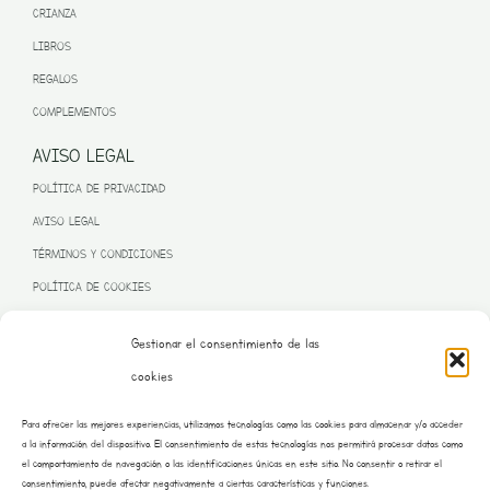
CRIANZA
LIBROS
REGALOS
COMPLEMENTOS
AVISO LEGAL
POLÍTICA DE PRIVACIDAD
AVISO LEGAL
TÉRMINOS Y CONDICIONES
POLÍTICA DE COOKIES
Gestionar el consentimiento de las
cookies
PROGRAMA KIT DIGITAL FINANCIADO POR LA UNIÓN EUROPEA
Para ofrecer las mejores experiencias, utilizamos tecnologías como las cookies para almacenar y/o acceder
– NEXT GENERATION EU
a la información del dispositivo. El consentimiento de estas tecnologías nos permitirá procesar datos como
el comportamiento de navegación o las identificaciones únicas en este sitio. No consentir o retirar el
consentimiento, puede afectar negativamente a ciertas características y funciones.