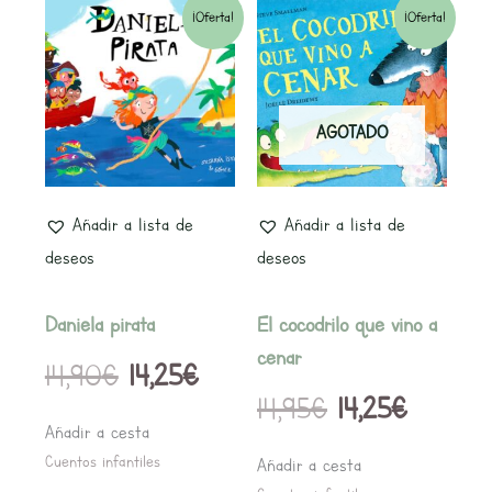
El
El
El
El
¡Oferta!
¡Oferta!
precio
precio
precio
precio
original
actual
original
actual
AGOTADO
era:
es:
era:
es:
14,90€.
14,25€.
14,95€.
14,25€.
Añadir a lista de
Añadir a lista de
deseos
deseos
Daniela pirata
El cocodrilo que vino a
cenar
14,90
€
14,25
€
14,95
€
14,25
€
Añadir a cesta
Cuentos infantiles
Añadir a cesta