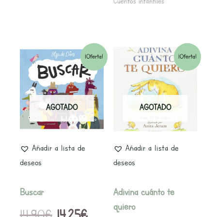
Cuentos infantiles
El
El
El
El
¡Oferta!
¡Oferta!
precio
precio
precio
precio
original
actual
original
actual
AGOTADO
AGOTADO
era:
es:
era:
es:
14,90€.
14,25€.
14,50€.
13,75€.
Añadir a lista de
Añadir a lista de
deseos
deseos
Buscar
Adivina cuánto te
quiero
14,90
€
14,25
€