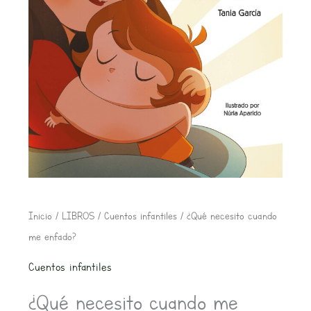
El
El
¿Qué
Inicio
/
LIBROS
/
Cuentos infantiles
/ ¿Qué necesito cuando
precio
precio
necesito
me enfado?
original
actual
cuando
Cuentos infantiles
era:
es:
me
15,95€.
15,15€.
¿Qué necesito cuando me
enfado?