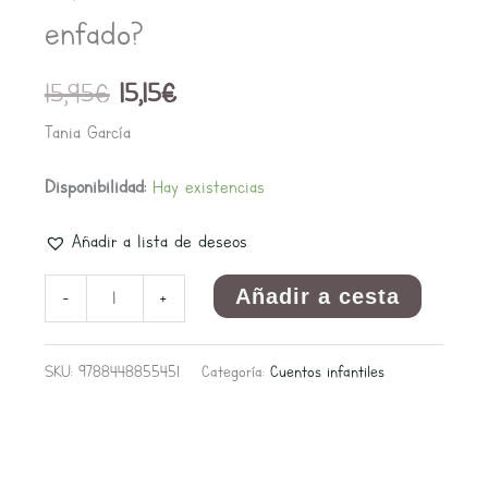
cantidad
enfado?
15,95
€
15,15
€
Tania García
Disponibilidad:
Hay existencias
Añadir a lista de deseos
Añadir a cesta
-
+
SKU:
9788448855451
Categoría:
Cuentos infantiles