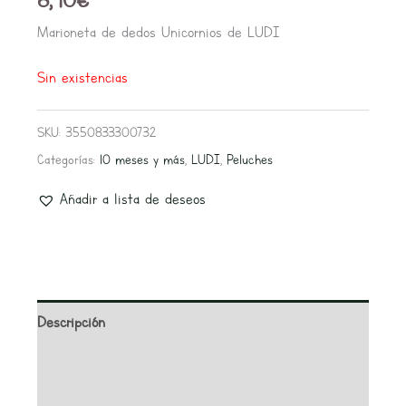
Marioneta de dedos Unicornios de LUDI
Sin existencias
SKU:
3550833300732
Categorías:
10 meses y más
,
LUDI
,
Peluches
Añadir a lista de deseos
Descripción
Información adicional