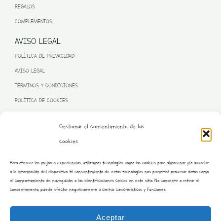
REGALOS
COMPLEMENTOS
AVISO LEGAL
POLÍTICA DE PRIVACIDAD
AVISO LEGAL
TÉRMINOS Y CONDICIONES
POLÍTICA DE COOKIES
Gestionar el consentimiento de las
cookies
PROGRAMA KIT DIGITAL FINANCIADO POR LA UNIÓN EUROPEA
Para ofrecer las mejores experiencias, utilizamos tecnologías como las cookies para almacenar y/o acceder
– NEXT GENERATION EU
a la información del dispositivo. El consentimiento de estas tecnologías nos permitirá procesar datos como
el comportamiento de navegación o las identificaciones únicas en este sitio. No consentir o retirar el
consentimiento, puede afectar negativamente a ciertas características y funciones.
Aceptar