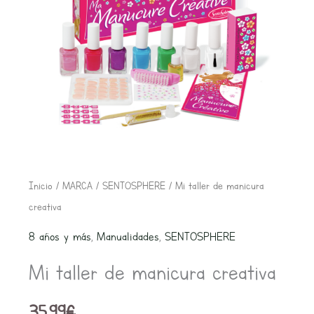
Mi
Inicio
/
MARCA
/
SENTOSPHERE
/ Mi taller de manicura
taller
creativa
de
8 años y más
,
Manualidades
,
SENTOSPHERE
manicura
Mi taller de manicura creativa
creativa
cantidad
35,99
€