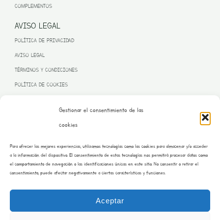
COMPLEMENTOS
AVISO LEGAL
POLÍTICA DE PRIVACIDAD
AVISO LEGAL
TÉRMINOS Y CONDICIONES
POLÍTICA DE COOKIES
Gestionar el consentimiento de las
cookies
PROGRAMA KIT DIGITAL FINANCIADO POR LA UNIÓN EUROPEA
Para ofrecer las mejores experiencias, utilizamos tecnologías como las cookies para almacenar y/o acceder
– NEXT GENERATION EU
a la información del dispositivo. El consentimiento de estas tecnologías nos permitirá procesar datos como
el comportamiento de navegación o las identificaciones únicas en este sitio. No consentir o retirar el
consentimiento, puede afectar negativamente a ciertas características y funciones.
Aceptar